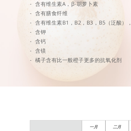
含有维生素A，β-胡萝卜素
含有膳食纤维
含有维生素B1，B2，B3，B5（泛酸），
含钾
含钙
含镁
橘子含有比一般橙子更多的抗氧化剂
一月
二月