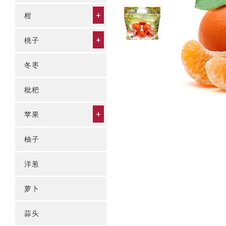
+
柑
+
桃子
冬枣
枇杷
+
苹果
柚子
洋葱
萝卜
蒜头