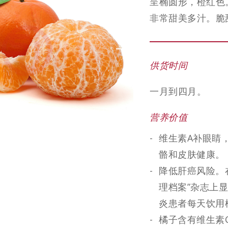
呈椭圆形，橙红色
非常甜美多汁。脆
供货时间
一月到四月。
营养价值
维生素A补眼睛
骼和皮肤健康。
降低肝癌风险。在
理档案”杂志上
炎患者每天饮用
橘子含有维生素