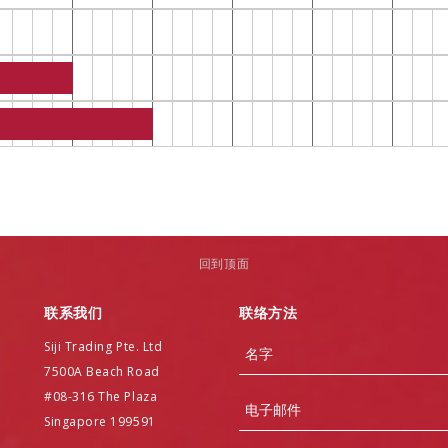
回到顶面
联系我们
联络方法
Name
Siji Trading Pte. Ltd
7500A Beach Road
#08-316 The Plaza
Email
Singapore 199591