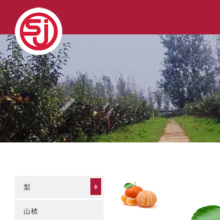
+
梨
山楂