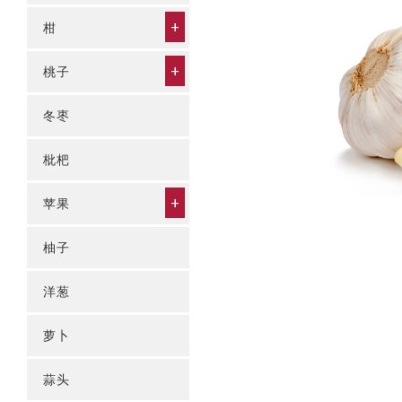
+
柑
+
桃子
冬枣
枇杷
+
苹果
柚子
洋葱
萝卜
蒜头