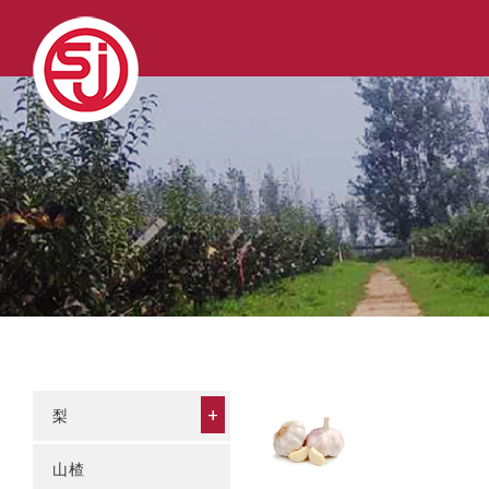
+
梨
山楂