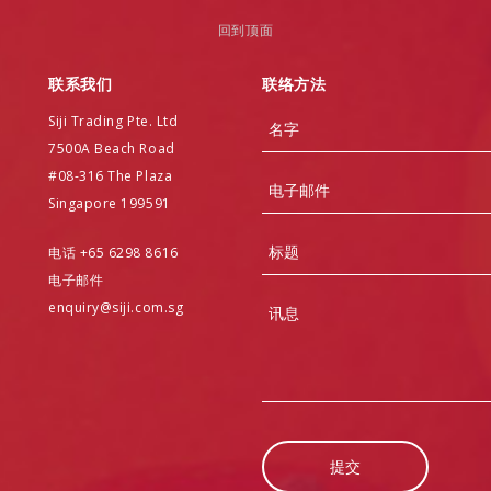
回到顶面
联系我们
联络方法
Name
Siji Trading Pte. Ltd
7500A Beach Road
#08-316 The Plaza
Email
Singapore 199591
Subject
电话 +65 6298 8616
电子邮件
Message
enquiry@siji.com.sg