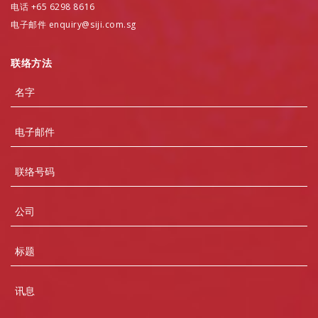
电话 +65 6298 8616
电子邮件 enquiry@siji.com.sg
联络方法
Name
Email
Contact
Number
Company
Subject
Message