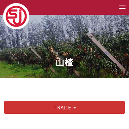
Tog
nav
山楂
TRADE