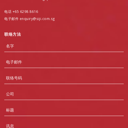
电话 +65 6298 8616
电子邮件 enquiry@siji.com.sg
联络方法
Name
Email
Contact
Number
Company
Subject
Message